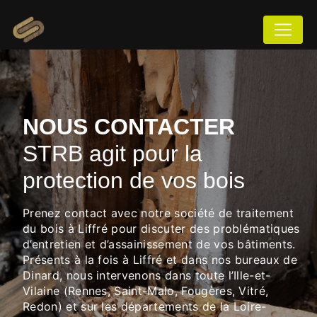
Panneau de gestion des cookies
NOUS CONTACTER
STRB agit pour la
protection de vos bois
Prenez contact avec notre société de traitement
du bois à Liffré pour discuter des problématiques
d’entretien et d’assainissement de vos bâtiments.
Présents à la fois à Liffré et dans nos bureaux de
Dinard, nous intervenons dans toute l’Ille-et-
Vilaine (Rennes, Saint-Malo, Fougères, Vitré,
Redon) et sur les départements de la Loire-