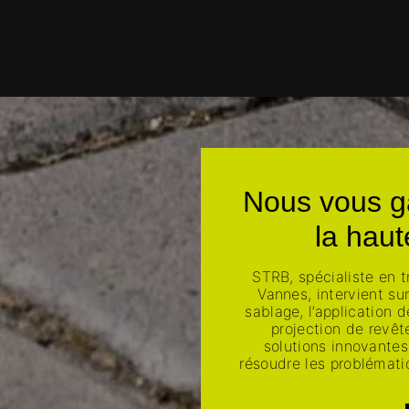
Nous vous ga
la haut
STRB, spécialiste en t
Vannes, intervient su
sablage, l’application 
projection de revê
solutions innovantes
résoudre les problémati