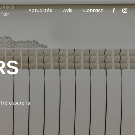
chéité
Actualités
Avis
Contact
l'air
RS
fré assure la