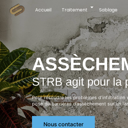
Panneau de gestion des cookies
Accueil
Traitement
Sablage
ASSÈCHE
STRB agit pour la 
Pour résoudre les problèmes d’infiltration
pose de barrières d’assèchement sur un la
Nous contacter