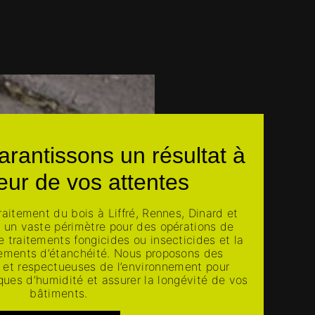
rantissons un résultat à
eur de vos attentes
raitement du bois à Liffré, Rennes, Dinard et
r un vaste périmètre pour des opérations de
de traitements fongicides ou insecticides et la
tements d’étanchéité. Nous proposons des
 et respectueuses de l’environnement pour
ques d’humidité et assurer la longévité de vos
bâtiments.