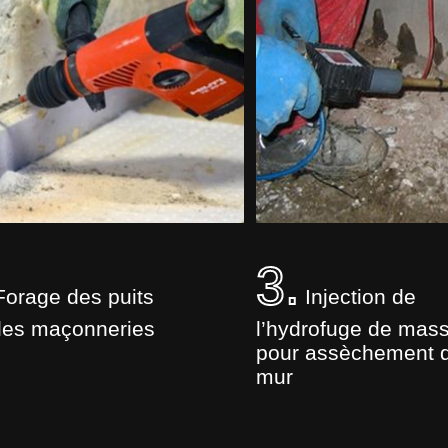
3.
orage des puits
Injection de
les maçonneries
l’hydrofuge de mas
pour assèchement 
mur