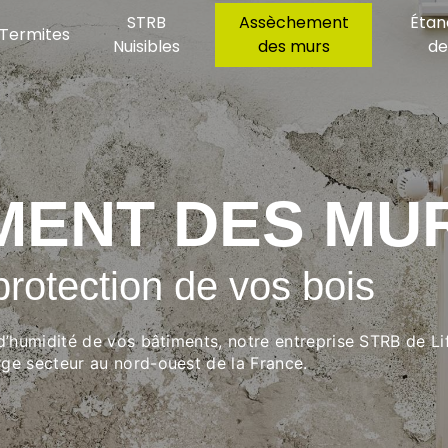
STRB
Assèchement
Étan
Termites
Nuisibles
des murs
de 
MENT DES MU
protection de vos bois
 d’humidité de vos bâtiments, notre entreprise STRB de Lif
rge secteur au nord-ouest de la France.